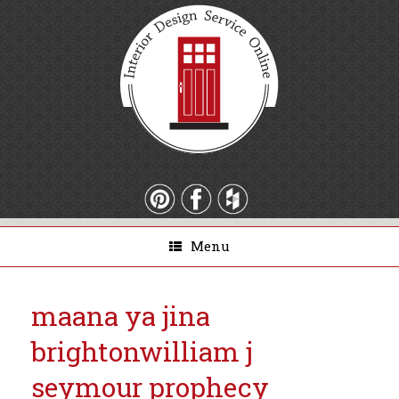
Menu
maana ya jina
brighton
william j
seymour prophecy